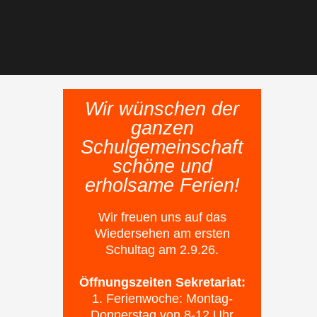
Wir wünschen der
ganzen
Schulgemeinschaft
schöne und
erholsame Ferien!
Wir freuen uns auf das
Wiedersehen am ersten
Schultag am 2.9.26.
Öffnungszeiten Sekretariat:
1. Ferienwoche: Montag-
Donnerstag von 8-12 Uhr