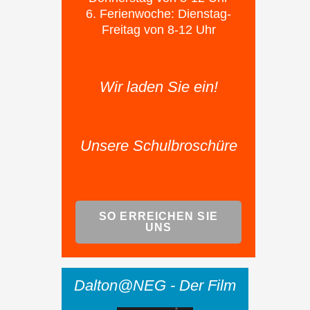
6. Ferienwoche: Dienstag-
Freitag von 8-12 Uhr
Wir laden Sie ein!
Unsere Schulbroschüre
SO ERREICHEN SIE
UNS
Dalton@NEG - Der Film