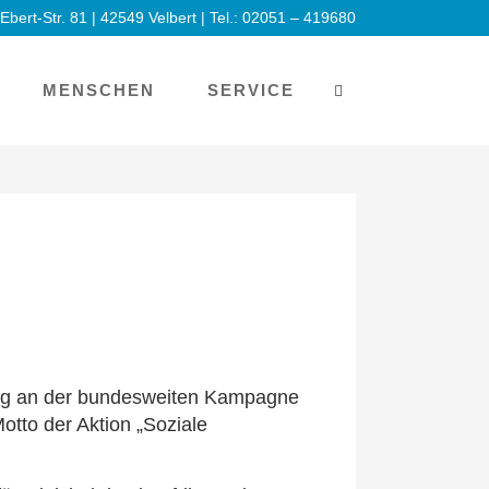
-Ebert-Str. 81 | 42549 Velbert | Tel.: 02051 – 419680
MENSCHEN
SERVICE
llig an der bundesweiten Kampagne
otto der Aktion „Soziale