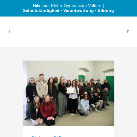
Nikolaus-Ehlen-Gymnasium Velbert |
Selbstständigkeit ∙ Verantwortung ∙ Bildung