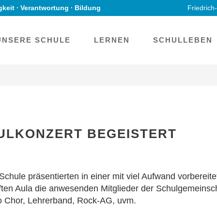
gkeit ∙ Verantwortung ∙ Bildung
Friedrich
UNSERE SCHULE
LERNEN
SCHULLEBEN
HULKONZERT BEGEISTERT
chule präsentierten in einer mit viel Aufwand vorberei
uften Aula die anwesenden Mitglieder der Schulgemeinsc
so Chor, Lehrerband, Rock-AG, uvm.