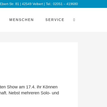
-Ebert-Str. 81 | 42549 Velbert | Tel.: 02051 – 419680
MENSCHEN
SERVICE
teten Show am 17.4. ihr Können
haft. Nebst mehreren Solo- und