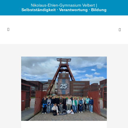
Nikolaus-Ehlen-Gymnasium Velbert |
Selbstständigkeit ∙ Verantwortung ∙ Bildung